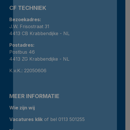
CF TECHNIEK
Bezoekadres:
J.W. Frisostraat 31
4413 CB Krabbendijke - NL
Postadres:
Postbus 46
4413 ZG Krabbendijke - NL
K.v.K.: 22050606
MEER INFORMATIE
Wie zijn wij
Vacatures
klik
of bel 0113 501255