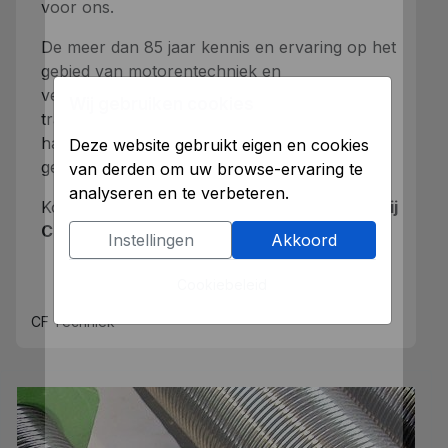
voor ons.
De meer dan 85 jaar kennis en ervaring op het
gebied van motorentechniek en
verspaningstechniek , een eigen
Wij gebruiken cookies
transportdienst, de centrale ligging tussen de
havens Rotterdam, Antwerpen en Vlissingen
Deze website gebruikt eigen en cookies
geeft een ijzersterke combinatie.
van derden om uw browse-ervaring te
analyseren en te verbeteren.
Kortom,
als het om techniek gaat….bent u bij
CF Techniek aan het goede adres!
Instellingen
Akkoord
Cookiebeleid
CF Techniek